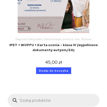
Diagnoza funkcjonalna
,
Dokumentacja i pomoce
,
Inne
,
Różności
IPET + WOPFU + Karta ucznia – klasa IV (wypełnione
dokumenty autyzm/ZA)
45,00
zł
Dodaj do koszyka