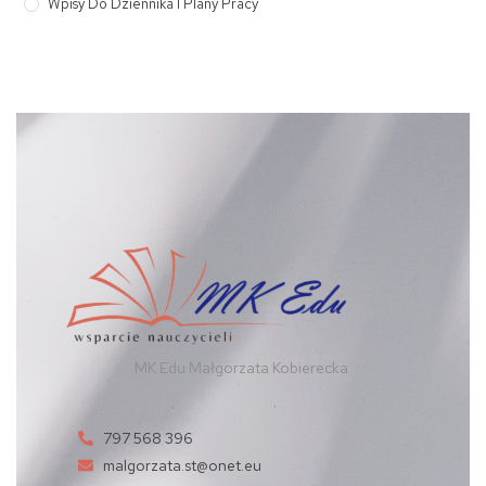
Wpisy Do Dziennika I Plany Pracy
MK Edu Małgorzata Kobierecka
797 568 396
malgorzata.st@onet.eu