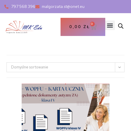
797 568 396
malgorzata.st@onet.eu
0
0,00
ZŁ
Domyślne sortowanie