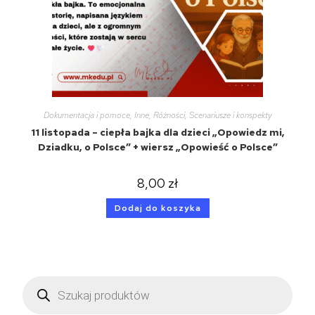
Dokumentacja i pomoce
,
Inne
,
Różności
,
Scenariusze i konspekty
11 listopada – ciepła bajka dla dzieci „Opowiedz mi,
Dziadku, o Polsce” + wiersz „Opowieść o Polsce”
8,00
zł
Dodaj do koszyka