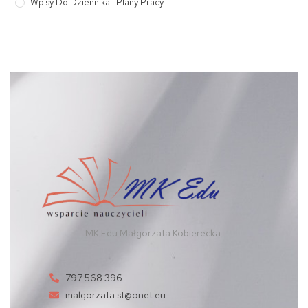
Wpisy Do Dziennika I Plany Pracy
MK Edu Małgorzata Kobierecka
797 568 396
malgorzata.st@onet.eu