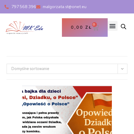
797 568 396
malgorzata.st@onet.eu
0
0,00
ZŁ
Domyślne sortowanie