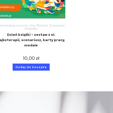
kumentacja i pomoce
,
Inne
,
Różności
,
Scenariusze i
konspekty
Dzień książki – zestaw z el.
ajkoterapii, scenariusz, karty pracy,
medale
10,00
zł
Dodaj do koszyka