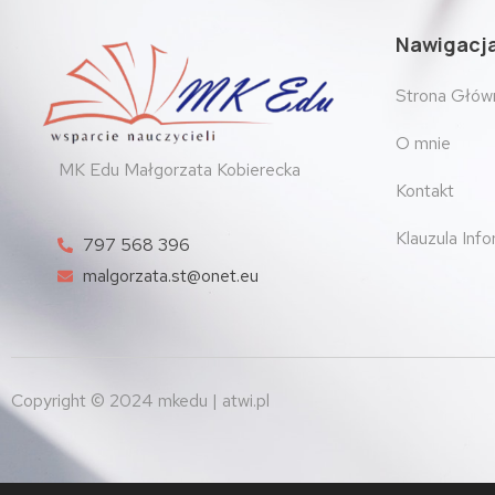
Nawigacj
Strona Głów
O mnie
MK Edu Małgorzata Kobierecka
Kontakt
Klauzula Inf
797 568 396
malgorzata.st@onet.eu
Copyright © 2024 mkedu | atwi.pl