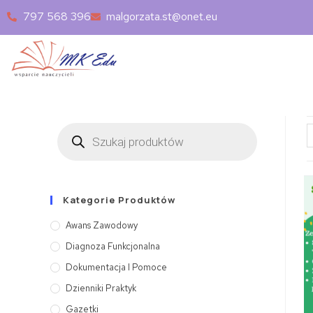
797 568 396
malgorzata.st@onet.eu
Kategorie Produktów
Awans Zawodowy
Diagnoza Funkcjonalna
Dokumentacja I Pomoce
Dzienniki Praktyk
Gazetki