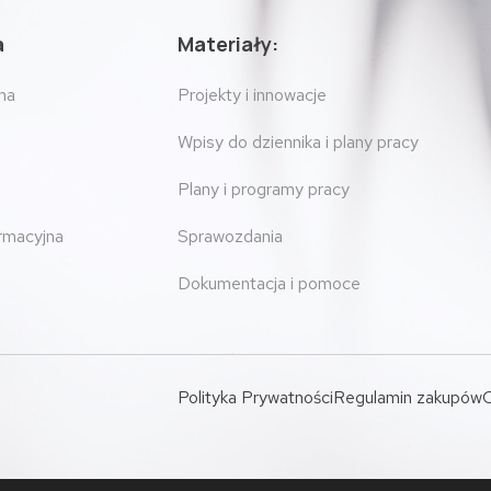
a
Materiały:
na
Projekty i innowacje
Wpisy do dziennika i plany pracy
Plany i programy pracy
ormacyjna
Sprawozdania
Dokumentacja i pomoce
Polityka Prywatności
Regulamin zakupów
O