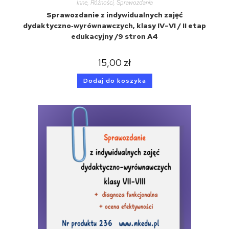
Inne
,
Różności
,
Sprawozdania
Sprawozdanie z indywidualnych zajęć
dydaktyczno‑wyrównawczych, klasy IV–VI / II etap
edukacyjny /9 stron A4
15,00
zł
Dodaj do koszyka