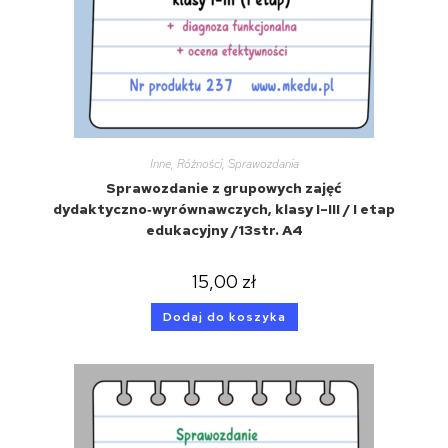
Inne
,
Różności
,
Sprawozdania
Sprawozdanie z grupowych zajęć
dydaktyczno‑wyrównawczych, klasy I–III / I etap
edukacyjny /13str. A4
15,00
zł
Dodaj do koszyka