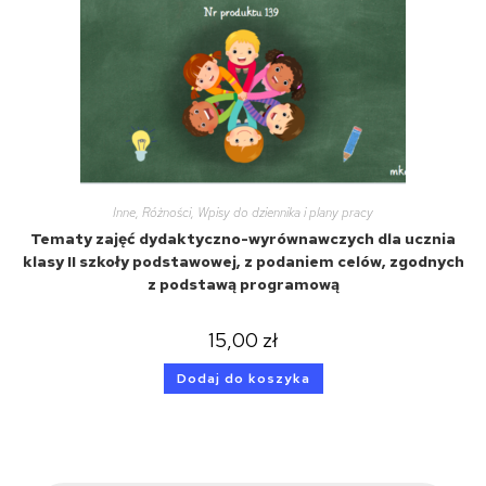
Inne
,
Różności
,
Wpisy do dziennika i plany pracy
Tematy zajęć dydaktyczno-wyrównawczych dla ucznia
klasy II szkoły podstawowej, z podaniem celów, zgodnych
z podstawą programową
15,00
zł
Dodaj do koszyka