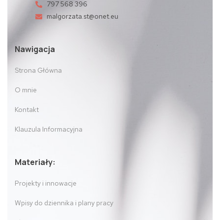
797 568 396
malgorzata.st@onet.eu
Nawigacja
Strona Główna
O mnie
Kontakt
Klauzula Informacyjna
Materiały:
Projekty i innowacje
Wpisy do dziennika i plany pracy