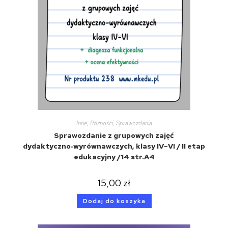
Inne
,
Różności
,
Sprawozdania
Sprawozdanie z grupowych zajęć
dydaktyczno‑wyrównawczych, klasy IV–VI / II etap
edukacyjny /14 str.A4
15,00
zł
Dodaj do koszyka