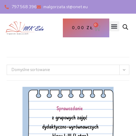
797 568 396
malgorzata.st@onet.eu
0
0,00
ZŁ
Domyślne sortowanie