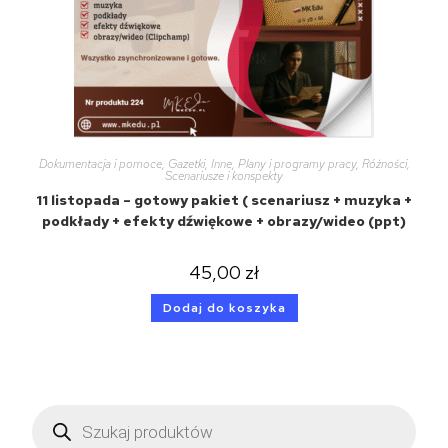
Dokumentacja i pomoce
,
Gazetki
,
Inne
,
Plany i programy pracy
,
Różności
,
Scenariusze i konspekty
11 listopada – gotowy pakiet ( scenariusz + muzyka +
podkłady + efekty dźwiękowe + obrazy/wideo (ppt)
45,00
zł
Dodaj do koszyka