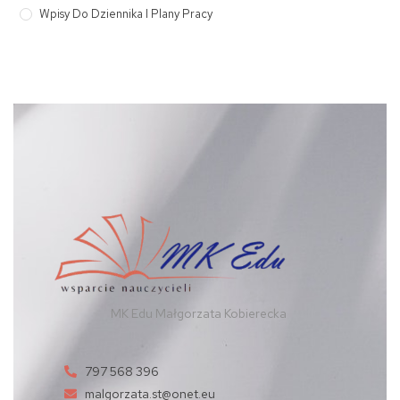
Wpisy Do Dziennika I Plany Pracy
MK Edu Małgorzata Kobierecka
797 568 396
malgorzata.st@onet.eu