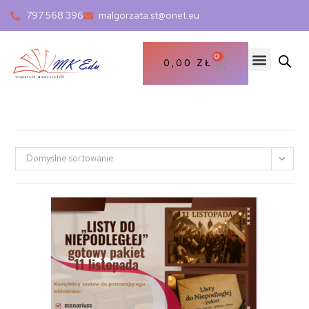
797 568 396
malgorzata.st@onet.eu
0
0,00
ZŁ
Domyślne sortowanie